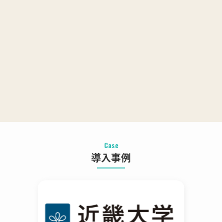
DXって何から手を付ければよいかわからない
check
専門家にアドバイス、助言がほしい
check
最適なLMS、配信ツールを導入したい
check
Case
導入事例