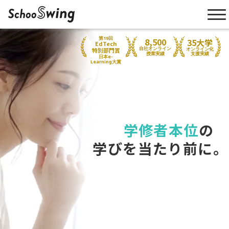
第19回
8,500
35大学
EdTech
自社オンライン
オンライン化
特別部門賞
授業実績
支援実績
日本e-
Learning大賞
学修者本位
の
学びを当たり前に。