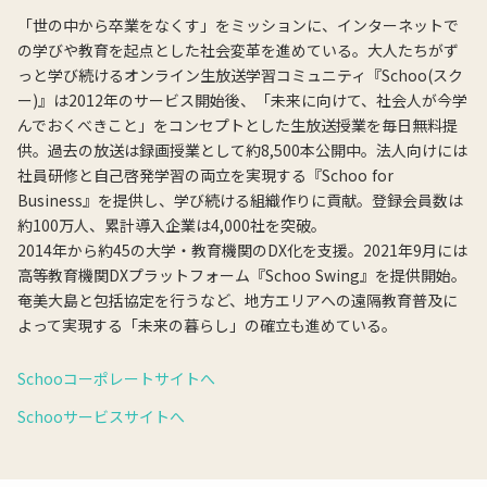
「世の中から卒業をなくす」をミッションに、インターネットで
の学びや教育を起点とした社会変革を進めている。大人たちがず
っと学び続けるオンライン生放送学習コミュニティ『Schoo(スク
ー)』は2012年のサービス開始後、「未来に向けて、社会人が今学
んでおくべきこと」をコンセプトとした生放送授業を毎日無料提
供。過去の放送は録画授業として約8,500本公開中。法人向けには
社員研修と自己啓発学習の両立を実現する『Schoo for
Business』を提供し、学び続ける組織作りに貢献。登録会員数は
約100万人、累計導入企業は4,000社を突破。
2014年から約45の大学・教育機関のDX化を支援。2021年9月には
高等教育機関DXプラットフォーム『Schoo Swing』を提供開始。
奄美大島と包括協定を行うなど、地方エリアへの遠隔教育普及に
よって実現する「未来の暮らし」の確立も進めている。
Schooコーポレートサイトへ
Schooサービスサイトへ